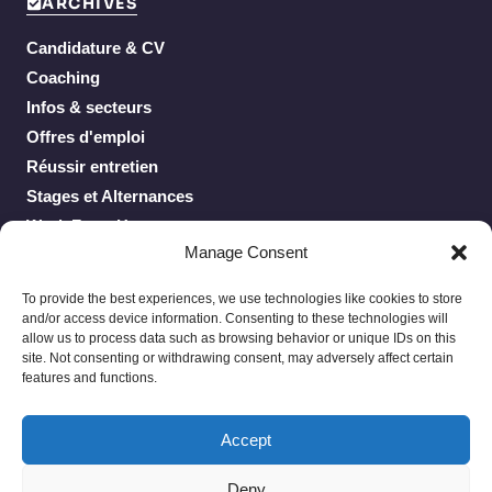
ARCHIVES
Candidature & CV
Coaching
Infos & secteurs
Offres d'emploi
Réussir entretien
Stages et Alternances
Work From Home
Manage Consent
To provide the best experiences, we use technologies like cookies to store
and/or access device information. Consenting to these technologies will
allow us to process data such as browsing behavior or unique IDs on this
site. Not consenting or withdrawing consent, may adversely affect certain
features and functions.
Privacy Policy
Terms of Service
Accept
À propos
Contacter nous
Deny