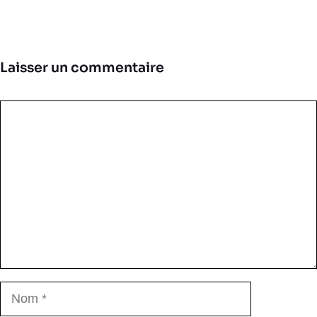
Laisser un commentaire
Commentaire
Nom