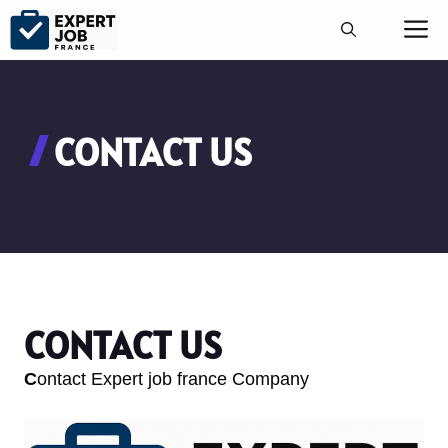
Aller
M
au
contenu
CONTACT US
CONTACT US
C
ontact Expert job france Company