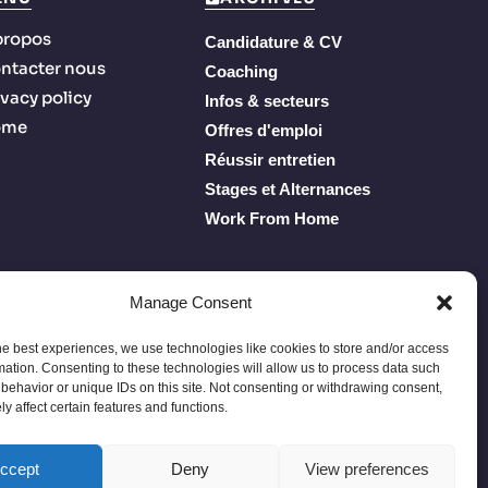
propos
Candidature & CV
ntacter nous
Coaching
ivacy policy
Infos & secteurs
ome
Offres d'emploi
Réussir entretien
Stages et Alternances
Work From Home
Manage Consent
he best experiences, we use technologies like cookies to store and/or access
mation. Consenting to these technologies will allow us to process data such
behavior or unique IDs on this site. Not consenting or withdrawing consent,
y affect certain features and functions.
Privacy Policy
Terms of Service
À propos
Contacter nous
ccept
Deny
View preferences