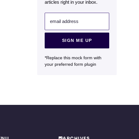
articles right in your inbox.
email address
SIGN ME UP
*Replace this mock form with
your preferred form plugin
ENU
ARCHIVES