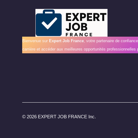
Bienvenue sur
Expert Job France
, votre partenaire de confianc
carrière et accéder aux meilleures opportunités professionnelles 
©
2026 EXPERT JOB FRANCE Inc.