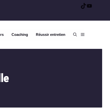
TikTok
YouTube
urs
Coaching
Réussir entretien
le