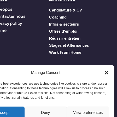
propos
Candidature & CV
ntacter nous
Coaching
ivacy policy
Infos & secteurs
ome
Offres d'emploi
Réussir entretien
Stages et Alternances
Work From Home
Manage Consent
he best experiences, we use technologies like cookies to store and/or access
mation. Consenting to these technologies will allow us to process data such
behavior or unique IDs on this site. Not consenting or withdrawing consent,
y affect certain features and functions.
Privacy Policy
Terms of Service
À propos
Contacter nous
ccept
Deny
View preferences