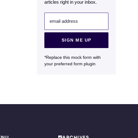
articles right in your inbox.
email address
SIGN ME UP
*Replace this mock form with
your preferred form plugin
ENU
ARCHIVES