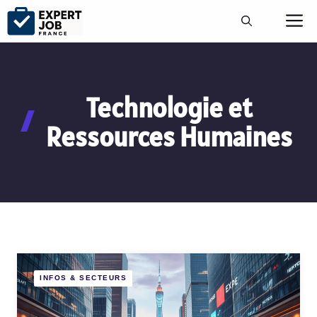
Aller
M
au
contenu
Technologie et
Ressources Humaines
INFOS & SECTEURS