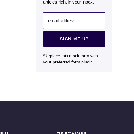
articles right in your inbox.
email address
SIGN ME UP
*Replace this mock form with
your preferred form plugin
ENU
ARCHIVES