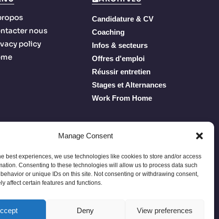
propos
Candidature & CV
ntacter nous
Coaching
ivacy policy
Infos & secteurs
ome
Offres d'emploi
Réussir entretien
Stages et Alternances
Work From Home
Manage Consent
he best experiences, we use technologies like cookies to store and/or access
mation. Consenting to these technologies will allow us to process data such
behavior or unique IDs on this site. Not consenting or withdrawing consent,
y affect certain features and functions.
Privacy Policy
Terms of Service
À propos
Contacter nous
ccept
Deny
View preferences