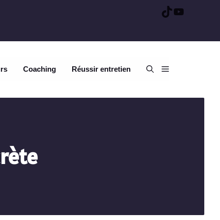
TikTok
YouTube
urs
Coaching
Réussir entretien
crète