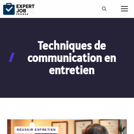
Aller
M
au
contenu
Techniques de
communication en
entretien
RÉUSSIR ENTRETIEN