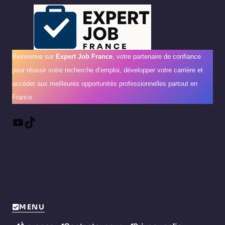
Bienvenue sur
Expert Job France
, votre partenaire de confiance
pour réussir votre recherche d’emploi, développer votre carrière et
accéder aux meilleures opportunités professionnelles partout en
France.
YouTube
TikTok
MENU