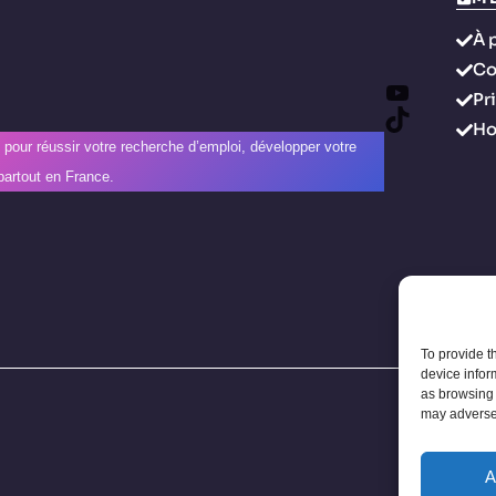
À 
Co
YouTube
Pr
TikTok
H
e pour réussir votre recherche d’emploi, développer votre
partout en France.
To provide t
device infor
as browsing 
may adversel
A