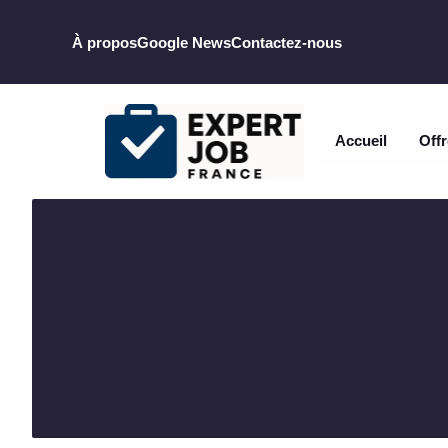
Aller
au
À propos
Google News
Contactez-nous
contenu
Accueil
Offr