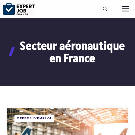
Aller
M
au
contenu
Secteur aéronautique
en France
OFFRES D'EMPLOI