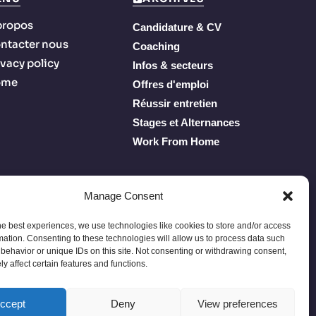
propos
Candidature & CV
ntacter nous
Coaching
ivacy policy
Infos & secteurs
ome
Offres d'emploi
Réussir entretien
Stages et Alternances
Work From Home
Manage Consent
he best experiences, we use technologies like cookies to store and/or access
mation. Consenting to these technologies will allow us to process data such
behavior or unique IDs on this site. Not consenting or withdrawing consent,
y affect certain features and functions.
Privacy Policy
Terms of Service
À propos
Contacter nous
ccept
Deny
View preferences