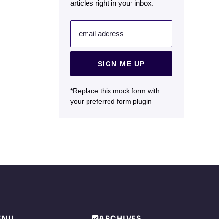
articles right in your inbox.
email address
SIGN ME UP
*Replace this mock form with
your preferred form plugin
ENU
ARCHIVES