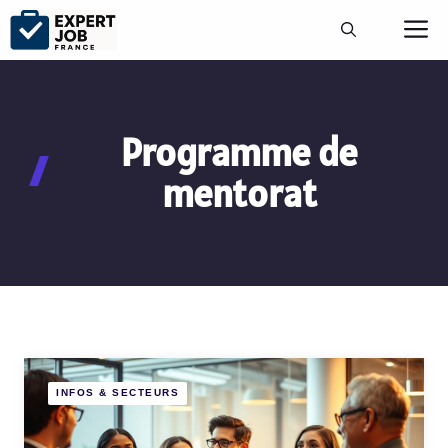
Aller
M
au
contenu
Programme de
mentorat
INFOS & SECTEURS