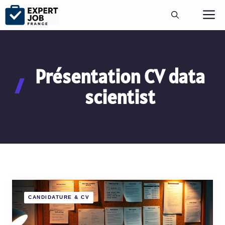
Aller
M
au
contenu
Présentation CV data
scientist
CANDIDATURE & CV