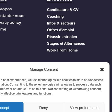
propos
Candidature & CV
ntacter nous
Coaching
ivacy policy
Infos & secteurs
ome
Offres d'emploi
Réussir entretien
Stages et Alternances
Work From Home
Manage Consent
he best experiences, we use technologies like cookies to store and/or access
mation. Consenting to these technologies will allow us to process data such
behavior or unique IDs on this site. Not consenting or withdrawing consent,
y affect certain features and functions.
Privacy Policy
Terms of Service
À propos
Contacter nous
ccept
Deny
View preferences