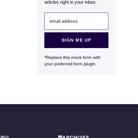
articles right in your inbox.
email address
SIGN ME UP
*Replace this mock form with
your preferred form plugin
ENU
ARCHIVES