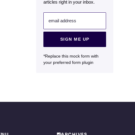
articles right in your inbox.
email address
SIGN ME UP
*Replace this mock form with
your preferred form plugin
ENU
ARCHIVES