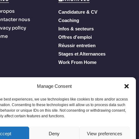
propos
Candidature & CV
ntacter nous
Coaching
ivacy policy
Infos & secteurs
ome
Offres d'emploi
Réussir entretien
Stages et Alternances
Work From Home
Manage Consent
he best experiences, we use technologies like cookies to store and/or access
mation. Consenting to these technologies will allow us to process data such
behavior or unique IDs on this site. Not consenting or withdrawing consent,
y affect certain features and functions.
Privacy Policy
Terms of Service
À propos
Contacter nous
ccept
Deny
View preferences