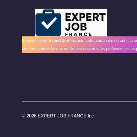
Bienvenue sur
Expert Job France
, votre partenaire de confianc
carrière et accéder aux meilleures opportunités professionnelles 
©
2026 EXPERT JOB FRANCE Inc.