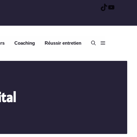
TikTok
YouTube
urs
Coaching
Réussir entretien
tal