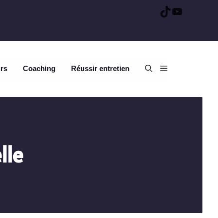
TikTok
YouTube
urs
Coaching
Réussir entretien
lle