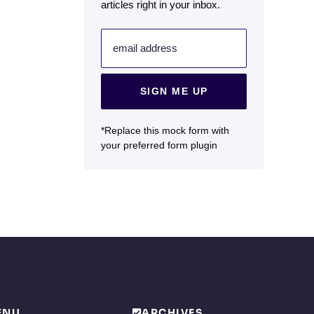
articles right in your inbox.
email address
SIGN ME UP
*Replace this mock form with
your preferred form plugin
ENU
ARCHIVES