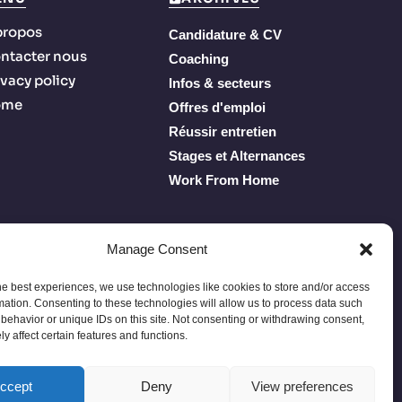
propos
Candidature & CV
ntacter nous
Coaching
ivacy policy
Infos & secteurs
ome
Offres d'emploi
Réussir entretien
Stages et Alternances
Work From Home
Manage Consent
he best experiences, we use technologies like cookies to store and/or access
mation. Consenting to these technologies will allow us to process data such
behavior or unique IDs on this site. Not consenting or withdrawing consent,
y affect certain features and functions.
Privacy Policy
Terms of Service
À propos
Contacter nous
ccept
Deny
View preferences