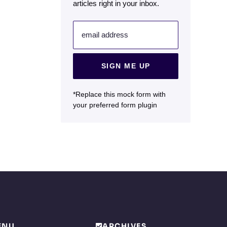
articles right in your inbox.
email address
SIGN ME UP
*Replace this mock form with
your preferred form plugin
ENU
ARCHIVES