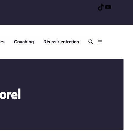
TikTok
YouTube
urs
Coaching
Réussir entretien
orel