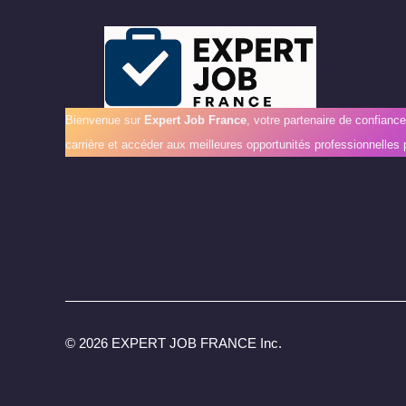
Bienvenue sur
Expert Job France
, votre partenaire de confianc
carrière et accéder aux meilleures opportunités professionnelles 
©
2026 EXPERT JOB FRANCE Inc.