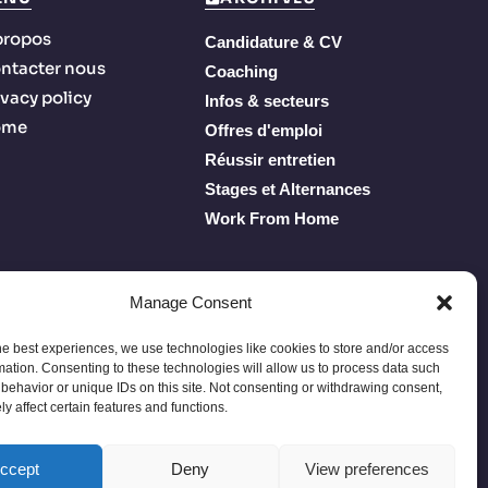
propos
Candidature & CV
ntacter nous
Coaching
ivacy policy
Infos & secteurs
ome
Offres d'emploi
Réussir entretien
Stages et Alternances
Work From Home
Manage Consent
he best experiences, we use technologies like cookies to store and/or access
mation. Consenting to these technologies will allow us to process data such
behavior or unique IDs on this site. Not consenting or withdrawing consent,
y affect certain features and functions.
Privacy Policy
Terms of Service
À propos
Contacter nous
ccept
Deny
View preferences