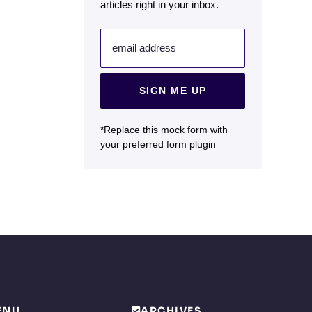
articles right in your inbox.
email address
SIGN ME UP
*Replace this mock form with
your preferred form plugin
ENU
ARCHIVES