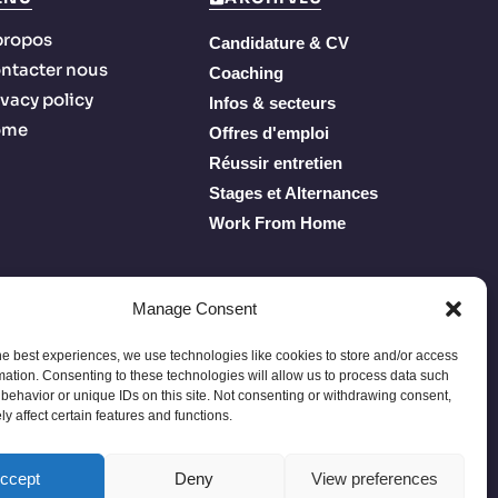
propos
Candidature & CV
ntacter nous
Coaching
ivacy policy
Infos & secteurs
ome
Offres d'emploi
Réussir entretien
Stages et Alternances
Work From Home
Manage Consent
he best experiences, we use technologies like cookies to store and/or access
mation. Consenting to these technologies will allow us to process data such
behavior or unique IDs on this site. Not consenting or withdrawing consent,
y affect certain features and functions.
Privacy Policy
Terms of Service
À propos
Contacter nous
ccept
Deny
View preferences