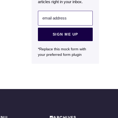
articles right in your inbox.
email address
SIGN ME UP
*Replace this mock form with
your preferred form plugin
ENU
ARCHIVES