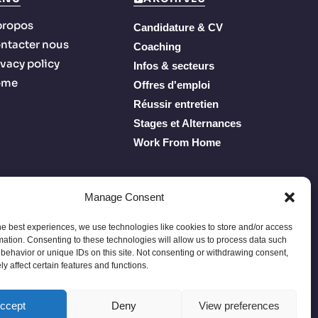
propos
Candidature & CV
ntacter nous
Coaching
ivacy policy
Infos & secteurs
ome
Offres d'emploi
Réussir entretien
Stages et Alternances
Work From Home
Manage Consent
he best experiences, we use technologies like cookies to store and/or access
mation. Consenting to these technologies will allow us to process data such
behavior or unique IDs on this site. Not consenting or withdrawing consent,
y affect certain features and functions.
Privacy Policy
Terms of Service
À propos
Contacter nous
ccept
Deny
View preferences