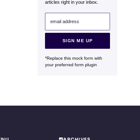
articles right in your inbox.
email address
SIGN ME UP
*Replace this mock form with
your preferred form plugin
ENU
ARCHIVES