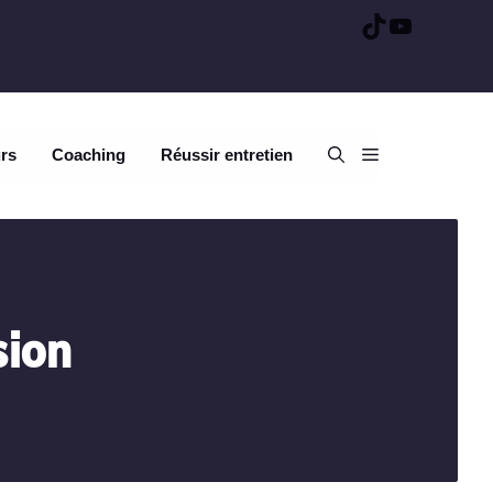
TikTok
YouTube
urs
Coaching
Réussir entretien
sion