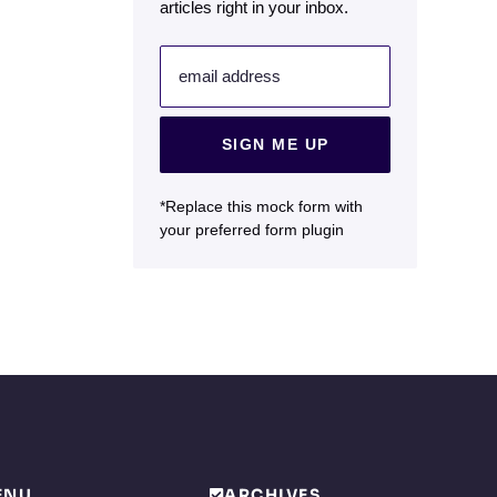
articles right in your inbox.
email address
SIGN ME UP
*Replace this mock form with
your preferred form plugin
ENU
ARCHIVES