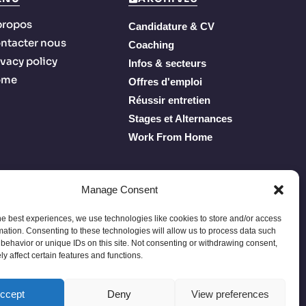
propos
Candidature & CV
ntacter nous
Coaching
ivacy policy
Infos & secteurs
ome
Offres d'emploi
Réussir entretien
Stages et Alternances
Work From Home
Manage Consent
he best experiences, we use technologies like cookies to store and/or access
mation. Consenting to these technologies will allow us to process data such
behavior or unique IDs on this site. Not consenting or withdrawing consent,
y affect certain features and functions.
Privacy Policy
Terms of Service
À propos
Contacter nous
ccept
Deny
View preferences