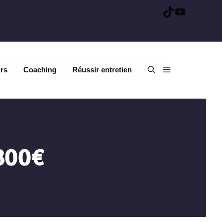
TikTok
YouTube
urs
Coaching
Réussir entretien
 800€