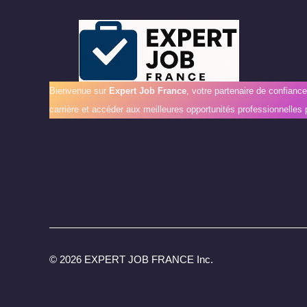
Bienvenue sur
Expert Job France
, votre partenaire de confianc
carrière et accéder aux meilleures opportunités professionnelles 
©
2026 EXPERT JOB FRANCE Inc.