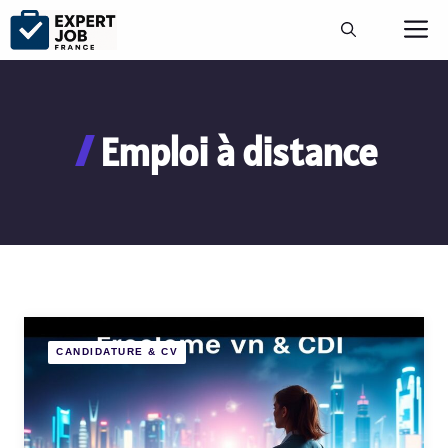
Aller
M
au
contenu
Emploi à distance
CANDIDATURE & CV