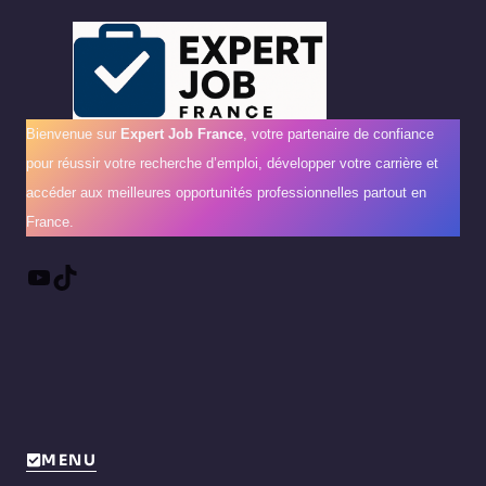
Bienvenue sur
Expert Job France
, votre partenaire de confiance
pour réussir votre recherche d’emploi, développer votre carrière et
accéder aux meilleures opportunités professionnelles partout en
France.
YouTube
TikTok
MENU