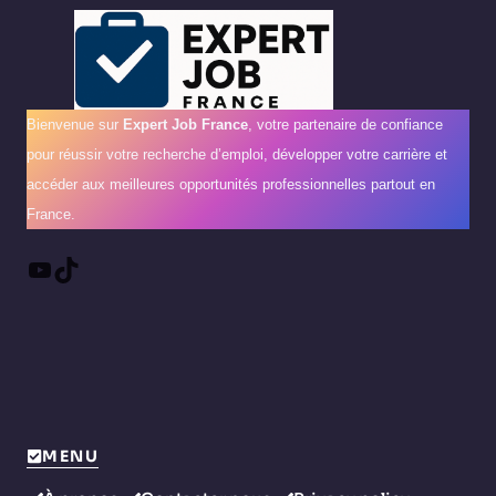
Bienvenue sur
Expert Job France
, votre partenaire de confiance
pour réussir votre recherche d’emploi, développer votre carrière et
accéder aux meilleures opportunités professionnelles partout en
France.
YouTube
TikTok
MENU