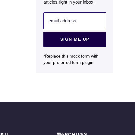
articles right in your inbox.
email address
SIGN ME UP
*Replace this mock form with
your preferred form plugin
ENU
ARCHIVES