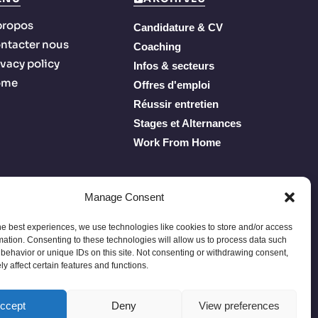
propos
Candidature & CV
ntacter nous
Coaching
ivacy policy
Infos & secteurs
ome
Offres d'emploi
Réussir entretien
Stages et Alternances
Work From Home
Manage Consent
he best experiences, we use technologies like cookies to store and/or access
mation. Consenting to these technologies will allow us to process data such
behavior or unique IDs on this site. Not consenting or withdrawing consent,
y affect certain features and functions.
Privacy Policy
Terms of Service
À propos
Contacter nous
ccept
Deny
View preferences