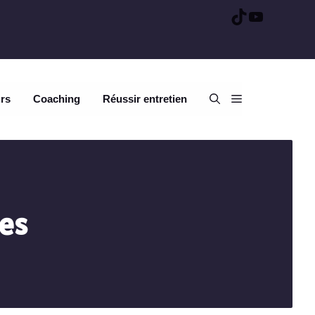
TikTok
YouTube
urs
Coaching
Réussir entretien
es