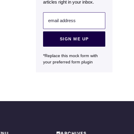
articles right in your inbox.
email address
SIGN ME UP
*Replace this mock form with
your preferred form plugin
ENU
ARCHIVES