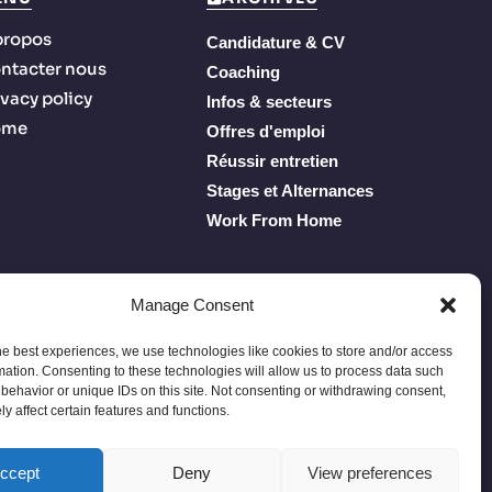
propos
Candidature & CV
ntacter nous
Coaching
ivacy policy
Infos & secteurs
ome
Offres d'emploi
Réussir entretien
Stages et Alternances
Work From Home
Manage Consent
he best experiences, we use technologies like cookies to store and/or access
mation. Consenting to these technologies will allow us to process data such
behavior or unique IDs on this site. Not consenting or withdrawing consent,
y affect certain features and functions.
Privacy Policy
Terms of Service
À propos
Contacter nous
ccept
Deny
View preferences