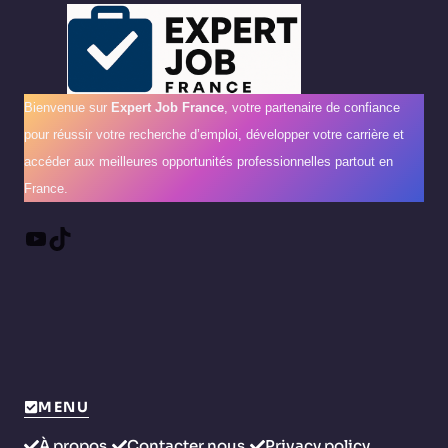
Bienvenue sur
Expert Job France
, votre partenaire de confiance
pour réussir votre recherche d’emploi, développer votre carrière et
accéder aux meilleures opportunités professionnelles partout en
France.
YouTube
TikTok
MENU
À propos
Contacter nous
Privacy policy