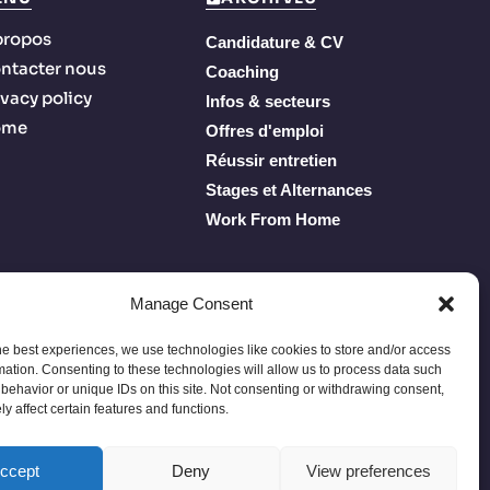
propos
Candidature & CV
ntacter nous
Coaching
ivacy policy
Infos & secteurs
ome
Offres d'emploi
Réussir entretien
Stages et Alternances
Work From Home
Manage Consent
he best experiences, we use technologies like cookies to store and/or access
mation. Consenting to these technologies will allow us to process data such
behavior or unique IDs on this site. Not consenting or withdrawing consent,
y affect certain features and functions.
Privacy Policy
Terms of Service
À propos
Contacter nous
ccept
Deny
View preferences