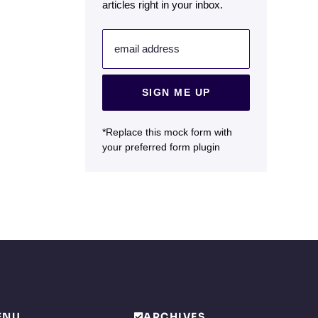
articles right in your inbox.
email address
SIGN ME UP
*Replace this mock form with
your preferred form plugin
ENU
ARCHIVES