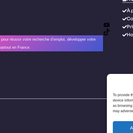
À 
Co
YouTube
Pr
TikTok
H
e pour réussir votre recherche d’emploi, développer votre
partout en France.
To provide t
device infor
as browsing 
may adversel
A