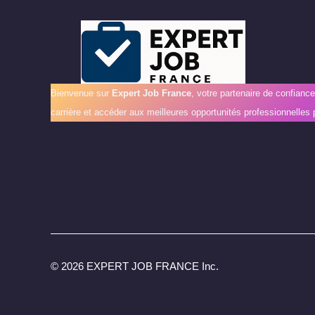
Bienvenue sur
Expert Job France
, votre partenaire de confianc
carrière et accéder aux meilleures opportunités professionnelles 
©
2026 EXPERT JOB FRANCE Inc.