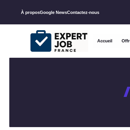
Aller
au
À propos
Google News
Contactez-nous
contenu
Accueil
Offr