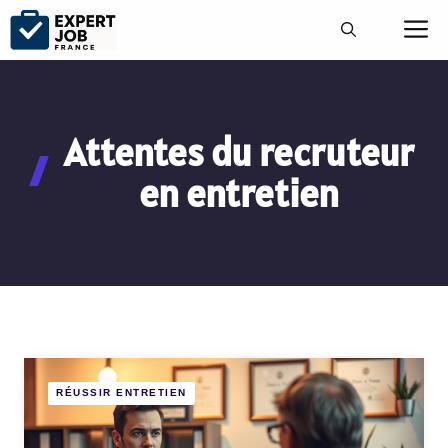
Aller
M
au
contenu
Attentes du recruteur
en entretien
RÉUSSIR ENTRETIEN