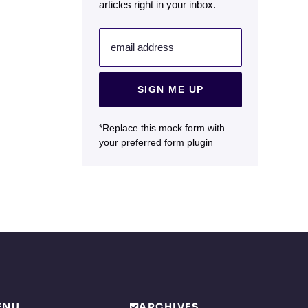
articles right in your inbox.
email address
SIGN ME UP
*Replace this mock form with
your preferred form plugin
ENU
ARCHIVES