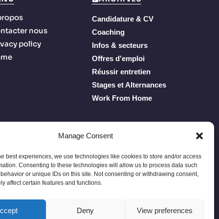
propos
Candidature & CV
ntacter nous
Coaching
ivacy policy
Infos & secteurs
ome
Offres d'emploi
Réussir entretien
Stages et Alternances
Work From Home
Manage Consent
he best experiences, we use technologies like cookies to store and/or access
mation. Consenting to these technologies will allow us to process data such
behavior or unique IDs on this site. Not consenting or withdrawing consent,
y affect certain features and functions.
Privacy Policy
Terms of Service
À propos
Contacter nous
ccept
Deny
View preferences