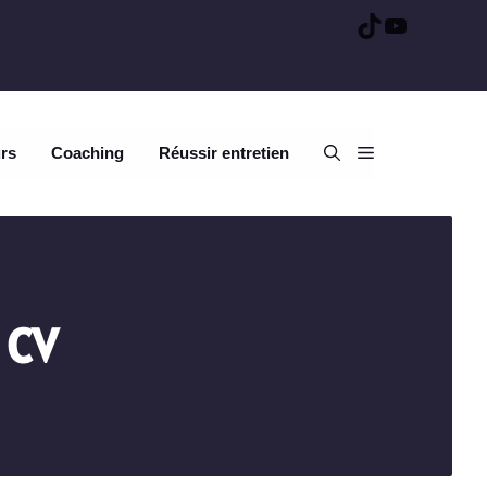
TikTok
YouTube
urs
Coaching
Réussir entretien
 CV