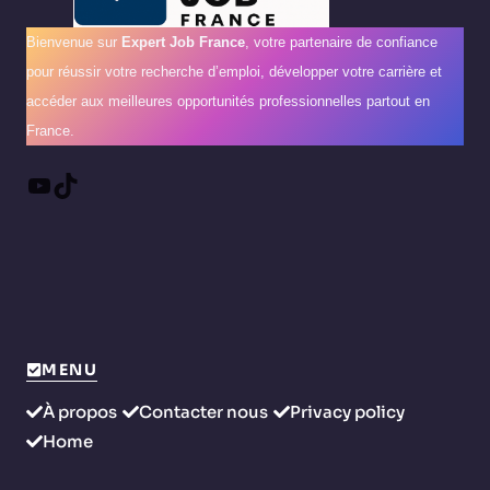
Bienvenue sur
Expert Job France
, votre partenaire de confiance
pour réussir votre recherche d’emploi, développer votre carrière et
accéder aux meilleures opportunités professionnelles partout en
France.
YouTube
TikTok
MENU
À propos
Contacter nous
Privacy policy
Home