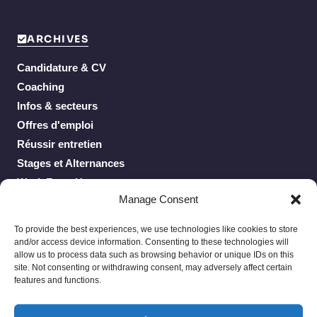
ARCHIVES
Candidature & CV
Coaching
Infos & secteurs
Offres d'emploi
Réussir entretien
Stages et Alternances
Work From Home
Manage Consent
To provide the best experiences, we use technologies like cookies to store
and/or access device information. Consenting to these technologies will
allow us to process data such as browsing behavior or unique IDs on this
site. Not consenting or withdrawing consent, may adversely affect certain
features and functions.
Privacy Policy
Terms of Service