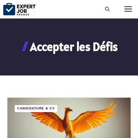
Aller
M
au
contenu
Accepter les Défis
CANDIDATURE & CV