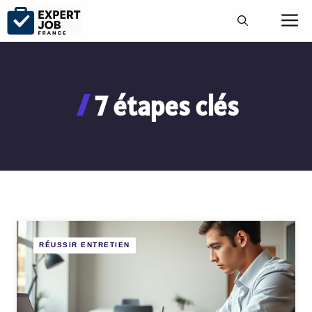
Aller
M
au
contenu
7 étapes clés
RÉUSSIR ENTRETIEN